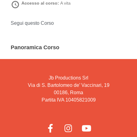
Accesso al corso:
A vita
Segui questo Corso
Panoramica Corso
Jb Productions Srl
Via di S. Bartolomeo de’ Vaccinari, 19
00186, Roma
Partita IVA 10405821009